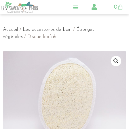
0
LA SAVONNERIE
NOS PRODUITS
CONSEILS & ACTUS
Accueil
/
Les accessoires de bain
/
Éponges
végétales
/ Disque loofah