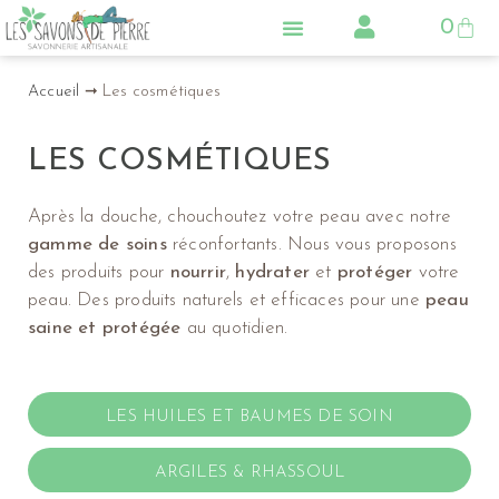
0
LA SAVONNERIE
NOS PRODUITS
CONSEILS & ACTUS
Accueil
➞
Les cosmétiques
LES COSMÉTIQUES
Après la douche, chouchoutez votre peau avec notre
gamme de soins
réconfortants. Nous vous proposons
des produits pour
nourrir
,
hydrater
et
protéger
votre
peau. Des produits naturels et efficaces pour une
peau
saine et protégée
au quotidien.
LES HUILES ET BAUMES DE SOIN
ARGILES & RHASSOUL