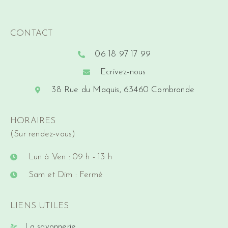
CONTACT
06 18 97 17 99
Ecrivez-nous
38 Rue du Maquis, 63460 Combronde
HORAIRES
(Sur rendez-vous)
Lun à Ven : 09 h - 13 h
Sam et Dim : Fermé
LIENS UTILES
La savonnerie