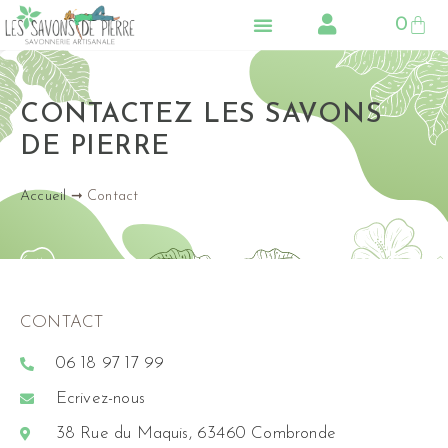
0
LA SAVONNERIE
NOS PRODUITS
CONSEILS & ACTUS
CONTACTEZ LES SAVONS
DE PIERRE
Accueil
➞
Contact
CONTACT
06 18 97 17 99
Ecrivez-nous
38 Rue du Maquis, 63460 Combronde