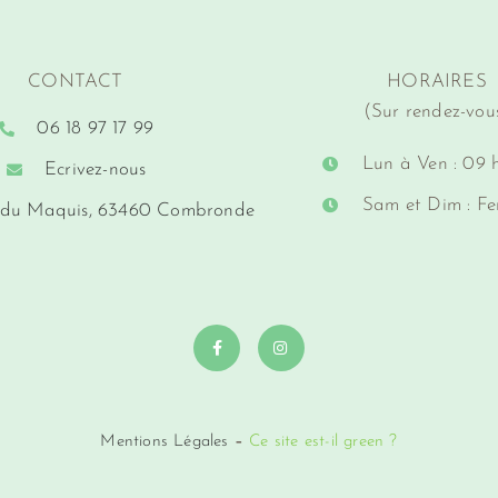
CONTACT
HORAIRES
(Sur rendez-vou
06 18 97 17 99
Lun à Ven : 09 h
Ecrivez-nous
Sam et Dim : F
 du Maquis, 63460 Combronde
Mentions Légales
–
Ce site est-il green ?