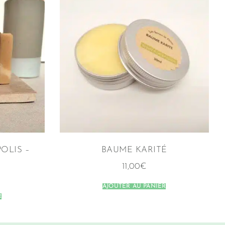
OLIS –
BAUME KARITÉ
R
11,00
€
AJOUTER AU PANIER
R