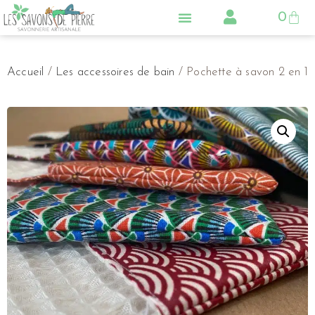
0
LA SAVONNERIE
NOS PRODUITS
CONSEILS & ACTUS
Accueil
/
Les accessoires de bain
/ Pochette à savon 2 en 1